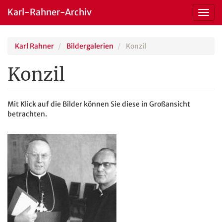
Karl-Rahner-Archiv
Toggl
navig
Skip
Karl Rahner
Bildergalerien
Konzil
to
main
Konzil
content
Mit Klick auf die Bilder können Sie diese in Großansicht
betrachten.