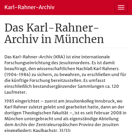
Karl-Rahner-Archiv
Toggl
navig
Das Karl-Rahner-
Skip
to
Archiv in München
main
content
Das Karl-Rahner-Archiv (KRA) ist eine internationale
Forschungseinrichtung des Jesuitenordens. Es ist damit
beauftragt, den wissenschaftlichen Nachlaß Karl Rahners
(1904-1984) zu sichern, zu bewahren, zu erschließen und für
die künftige Forschung bereitzustellen. Es umfasst
einschließlich bestandsergänzender Sammlungen ca. 120
Laufmeter.
1985 eingerichtet – zuerst am Jesuitenkolleg Innsbruck, wo
Karl Rahner zuletzt gelebt und gearbeitet hatte, dann an der
dortigen Theologischen Fakultät –, ist es seit Februar 2008 in
München untergebracht und als eigenständige Abteilung
dem Archiv der Zentraleuropäischen Provinz der Jesuiten
eingegliedert: Kaulbachstr. 31/33;