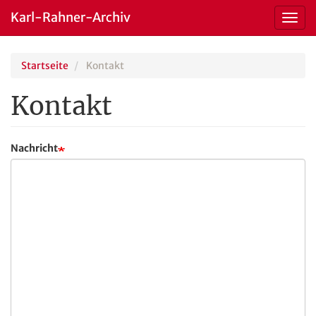
Karl-Rahner-Archiv
Toggl
navig
Skip
Startseite
Kontakt
to
main
Kontakt
content
Nachricht