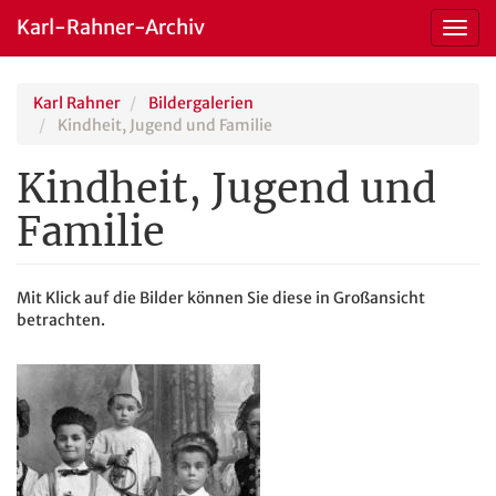
Karl-Rahner-Archiv
Toggl
navig
Skip
Karl Rahner
Bildergalerien
to
Kindheit, Jugend und Familie
main
content
Kindheit, Jugend und
Familie
Mit Klick auf die Bilder können Sie diese in Großansicht
betrachten.